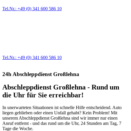
Tel.Nr.: +49 (0) 341 600 586 10
Werkstatt für LKW + PKW
Egal ob Motor oder Bremsen - unsere langjährige Erfahrung und
modernste Prüftechnik machen uns zu Experten in allen Bereichen
der Fahrzeugmechanik. Selbstverständlich erhalten Sie jedes
Ersatzteil in Erstausrüster-Qualität.
Tel.Nr.: +49 (0) 341 600 586 10
24h Abschleppdienst Großlehna
Abschleppdienst Großlehna - Rund um
die Uhr für Sie erreichbar!
In unerwarteten Situationen ist schnelle Hilfe entscheidend. Auto
liegen geblieben oder einen Unfall gehabt? Kein Problem! Mit
unserem Abschleppdienst Großlehna sind wir immer nur einen
Anruf entfernt - und das rund um die Uhr, 24 Stunden am Tag, 7
Tage die Woche.