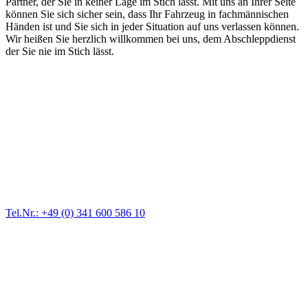
Partner, der Sie in keiner Lage im Stich lässt. Mit uns an Ihrer Seite
können Sie sich sicher sein, dass Ihr Fahrzeug in fachmännischen
Händen ist und Sie sich in jeder Situation auf uns verlassen können.
Wir heißen Sie herzlich willkommen bei uns, dem Abschleppdienst
der Sie nie im Stich lässt.
Abschlepp- und Bergungsdienst
Für jede Gewichtsklasse steht das passende Einsatzfahrzeug bereit,
vom Kleinkraftrad über PKW bis zu LKW und Reisebussen. Auch
Zufahrten und Parkhäuser sind für uns kein Problem.
Tel.Nr.: +49 (0) 341 600 586 10
Pannendienst für LKW + PKW
Ein Reifen ist platt, der Wagen springt nicht an – Pannen gibt es
immer wieder. Kleine Pannen beheben wir gleich vor Ort und
größere Reparaturen übernehmen wir in unserer Werkstatt.