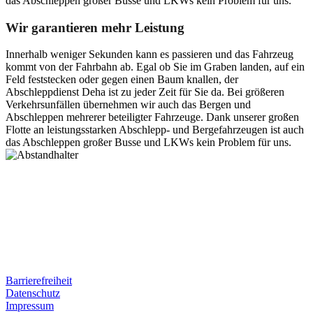
das Abschleppen großer Busse und LKWs kein Problem für uns.
Wir garantieren mehr Leistung
Innerhalb weniger Sekunden kann es passieren und das Fahrzeug
kommt von der Fahrbahn ab. Egal ob Sie im Graben landen, auf ein
Feld feststecken oder gegen einen Baum knallen, der
Abschleppdienst Deha ist zu jeder Zeit für Sie da. Bei größeren
Verkehrsunfällen übernehmen wir auch das Bergen und
Abschleppen mehrerer beteiligter Fahrzeuge. Dank unserer großen
Flotte an leistungsstarken Abschlepp- und Bergefahrzeugen ist auch
das Abschleppen großer Busse und LKWs kein Problem für uns.
Postanschrift
Ernst-Thälmann-Str. 61
06679 Hohenmölsen
Kontaktdaten
Tel. Nr.: +49 (0) 341 600 586 10
Mobile: +49 (0) 170 415 73 72
Rechtliches
Barrierefreiheit
Datenschutz
Impressum