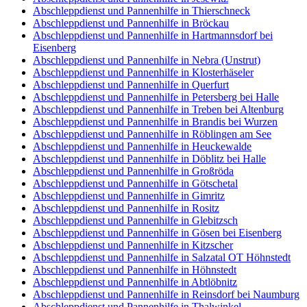
Abschleppdienst und Pannenhilfe in Thierschneck
Abschleppdienst und Pannenhilfe in Bröckau
Abschleppdienst und Pannenhilfe in Hartmannsdorf bei
Eisenberg
Abschleppdienst und Pannenhilfe in Nebra (Unstrut)
Abschleppdienst und Pannenhilfe in Klosterhäseler
Abschleppdienst und Pannenhilfe in Querfurt
Abschleppdienst und Pannenhilfe in Petersberg bei Halle
Abschleppdienst und Pannenhilfe in Treben bei Altenburg
Abschleppdienst und Pannenhilfe in Brandis bei Wurzen
Abschleppdienst und Pannenhilfe in Röblingen am See
Abschleppdienst und Pannenhilfe in Heuckewalde
Abschleppdienst und Pannenhilfe in Döblitz bei Halle
Abschleppdienst und Pannenhilfe in Großröda
Abschleppdienst und Pannenhilfe in Götschetal
Abschleppdienst und Pannenhilfe in Gimritz
Abschleppdienst und Pannenhilfe in Rositz
Abschleppdienst und Pannenhilfe in Glebitzsch
Abschleppdienst und Pannenhilfe in Gösen bei Eisenberg
Abschleppdienst und Pannenhilfe in Kitzscher
Abschleppdienst und Pannenhilfe in Salzatal OT Höhnstedt
Abschleppdienst und Pannenhilfe in Höhnstedt
Abschleppdienst und Pannenhilfe in Abtlöbnitz
Abschleppdienst und Pannenhilfe in Reinsdorf bei Naumburg
Abschleppdienst und Pannenhilfe in Thalwinkel