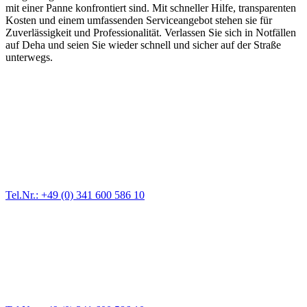
mit einer Panne konfrontiert sind. Mit schneller Hilfe, transparenten
Kosten und einem umfassenden Serviceangebot stehen sie für
Zuverlässigkeit und Professionalität. Verlassen Sie sich in Notfällen
auf Deha und seien Sie wieder schnell und sicher auf der Straße
unterwegs.
Abschlepp- und Bergungsdienst
Für jede Gewichtsklasse steht das passende Einsatzfahrzeug bereit,
vom Kleinkraftrad über PKW bis zu LKW und Reisebussen. Auch
Zufahrten und Parkhäuser sind für uns kein Problem.
Tel.Nr.: +49 (0) 341 600 586 10
Pannendienst für LKW + PKW
Ein Reifen ist platt, der Wagen springt nicht an – Pannen gibt es
immer wieder. Kleine Pannen beheben wir gleich vor Ort und
größere Reparaturen übernehmen wir in unserer Werkstatt.