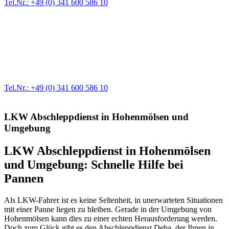
Tel.Nr.: +49 (0) 341 600 586 10
Werkstatt für LKW + PKW
Egal ob Motor oder Bremsen - unsere langjährige Erfahrung und
modernste Prüftechnik machen uns zu Experten in allen Bereichen
der Fahrzeugmechanik. Selbstverständlich erhalten Sie jedes
Ersatzteil in Erstausrüster-Qualität.
Tel.Nr.: +49 (0) 341 600 586 10
LKW Abschleppdienst in Hohenmölsen und
Umgebung
LKW Abschleppdienst in Hohenmölsen
und Umgebung: Schnelle Hilfe bei
Pannen
Als LKW-Fahrer ist es keine Seltenheit, in unerwarteten Situationen
mit einer Panne liegen zu bleiben. Gerade in der Umgebung von
Hohenmölsen kann dies zu einer echten Herausforderung werden.
Doch zum Glück gibt es den Abschleppdienst Deha, der Ihnen in