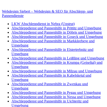
E-Mail: deha-bergedienst@gmx.de
Internet: www.autoservice-deha.de
Webdesign Siebert – Webdesign & SEO für Abschlepp- und
Pannendienste
LKW Abschleppdienst in Nebra (Unstrut)
Abschleppdienst und Pannenhilfe in Prittitz und Umgebung
Abschleppdienst und Pannenhilfe in Döbris und Umgebung
Abschleppdienst und Pannenhilfe in Goseck und Umgebung
Abschleppdienst und Pannenhilfe in Markkleeberg und
Umgebung
Abschleppdienst und Pannenhilfe in Elstertrebnitz und
Umgebung
Abschleppdienst und Pannenhilfe in Leißling und Umgebung
Abschleppdienst und Pannenhilfe in Krumpa (Geiseltal) und
Umgebung
Abschleppdienst und Pannenhilfe in Milzau und Umgebung
Abschleppdienst und Pannenhilfe in Kabelsketal und
Umgebung
Abschleppdienst und Pannenhilfe in Zwenkau und
Umgebung
Abschleppdienst und Pannenhilfe in Pegau und Umgebung
Abschleppdienst und Pannenhilfe in Nessa und Umgebung
Abschleppdienst und Pannenhilfe in Uichteritz und
Umgebung