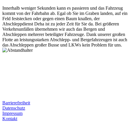
Innerhalb weniger Sekunden kann es passieren und das Fahrzeug
kommt von der Fahrbahn ab. Egal ob Sie im Graben landen, auf ein
Feld feststecken oder gegen einen Baum knallen, der
Abschleppdienst Deha ist zu jeder Zeit für Sie da. Bei größeren
Verkehrsunfällen übernehmen wir auch das Bergen und
Abschleppen mehrerer beteiligter Fahrzeuge. Dank unserer großen
Flotte an leistungsstarken Abschlepp- und Bergefahrzeugen ist auch
das Abschleppen großer Busse und LKWs kein Problem für uns.
Postanschrift
Ernst-Thälmann-Str. 61
06679 Hohenmölsen
Kontaktdaten
Tel. Nr.: +49 (0) 341 600 586 10
Mobile: +49 (0) 170 415 73 72
Rechtliches
Barrierefreiheit
Datenschutz
Impressum
Kontakt
Internet