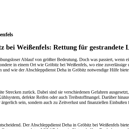
nste Prüftechnik machen uns zu Experten in allen Bereichen der Fahrze
enfels
tz bei Weißenfels: Rettung für gestrandet
reibungsloser Ablauf von größter Bedeutung. Doch was passiert, wenn 
ondere in einem Ort wie Gröbitz bei Weißenfels, wo eine zuverlässige u
 und wie der Abschleppdienst Deha in Gröbitz notwendige Hilfe biete
ite Strecken zurück. Dabei sind sie verschiedenen Gefahren ausgesetz
hlsystem, defekte Reifen oder auch Treibstoffmangel. Darüber hinau
rgerlich sein, sondern auch zu Zeitverlust und finanziellen Einbußen 
 entscheidend. Der Abschleppdienst Deha in Gröbitz bei Weißenfels bie