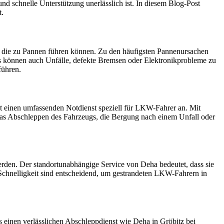
nd schnelle Unterstützung unerlässlich ist. In diesem Blog-Post
t.
t, die zu Pannen führen können. Zu den häufigsten Pannenursachen
s können auch Unfälle, defekte Bremsen oder Elektronikprobleme zu
führen.
tet einen umfassenden Notdienst speziell für LKW-Fahrer an. Mit
 das Abschleppen des Fahrzeugs, die Bergung nach einem Unfall oder
erden. Der standortunabhängige Service von Deha bedeutet, dass sie
 Schnelligkeit sind entscheidend, um gestrandeten LKW-Fahrern in
 einen verlässlichen Abschleppdienst wie Deha in Gröbitz bei