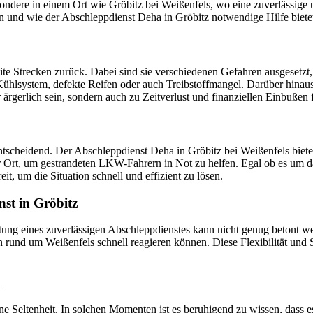
ondere in einem Ort wie Gröbitz bei Weißenfels, wo eine zuverlässige u
 und wie der Abschleppdienst Deha in Gröbitz notwendige Hilfe biete
ite Strecken zurück. Dabei sind sie verschiedenen Gefahren ausgesetz
hlsystem, defekte Reifen oder auch Treibstoffmangel. Darüber hinau
rgerlich sein, sondern auch zu Zeitverlust und finanziellen Einbußen 
 entscheidend. Der Abschleppdienst Deha in Gröbitz bei Weißenfels bie
vor Ort, um gestrandeten LKW-Fahrern in Not zu helfen. Egal ob es um
t, um die Situation schnell und effizient zu lösen.
st in Gröbitz
utung eines zuverlässigen Abschleppdienstes kann nicht genug betont w
en rund um Weißenfels schnell reagieren können. Diese Flexibilität und
n
 Seltenheit. In solchen Momenten ist es beruhigend zu wissen, dass es