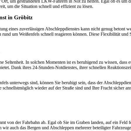
vor Ort, um gestrandeten LKW-Fahrern in Not zu helfen. Egal ob es um
t, um die Situation schnell und effizient zu lösen.
st in Gröbitz
utung eines zuverlässigen Abschleppdienstes kann nicht genug betont w
en rund um Weißenfels schnell reagieren können. Diese Flexibilität und
n
 Seltenheit. In solchen Momenten ist es beruhigend zu wissen, dass es
 bietet. Dank ihres 24-Stunden-Notdienstes, ihrer schnellen Reaktionsze
s unterwegs sind, können Sie beruhigt sein, dass der Abschleppdienst D
ie schnellstmöglich wieder auf der Straße sind und Ihre Fracht sicher a
mt von der Fahrbahn ab. Egal ob Sie im Graben landen, auf ein Feld f
men wir auch das Bergen und Abschleppen mehrerer beteiligter Fahrzeug