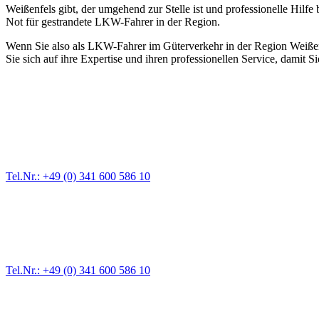
Weißenfels gibt, der umgehend zur Stelle ist und professionelle Hilfe
Not für gestrandete LKW-Fahrer in der Region.
Wenn Sie also als LKW-Fahrer im Güterverkehr in der Region Weißenfel
Sie sich auf ihre Expertise und ihren professionellen Service, damit S
Abschlepp- und Bergungsdienst
Für jede Gewichtsklasse steht das passende Einsatzfahrzeug bereit,
Tel.Nr.: +49 (0) 341 600 586 10
Pannendienst für LKW + PKW
Ein Reifen ist platt, der Wagen springt nicht an – Pannen gibt es im
Tel.Nr.: +49 (0) 341 600 586 10
Werkstatt für LKW + PKW