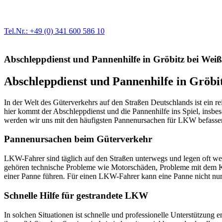
Egal ob Motor oder Bremsen - unsere langjährige Erfahrung und moder
Erstausrüster-Qualität.
Tel.Nr.: +49 (0) 341 600 586 10
Abschleppdienst und Pannenhilfe in Gröbitz bei Weiß
Abschleppdienst und Pannenhilfe in Gröbi
In der Welt des Güterverkehrs auf den Straßen Deutschlands ist ein 
hier kommt der Abschleppdienst und die Pannenhilfe ins Spiel, insbes
werden wir uns mit den häufigsten Pannenursachen für LKW befassen
Pannenursachen beim Güterverkehr
LKW-Fahrer sind täglich auf den Straßen unterwegs und legen oft we
gehören technische Probleme wie Motorschäden, Probleme mit dem Kü
einer Panne führen. Für einen LKW-Fahrer kann eine Panne nicht nur ä
Schnelle Hilfe für gestrandete LKW
In solchen Situationen ist schnelle und professionelle Unterstützung