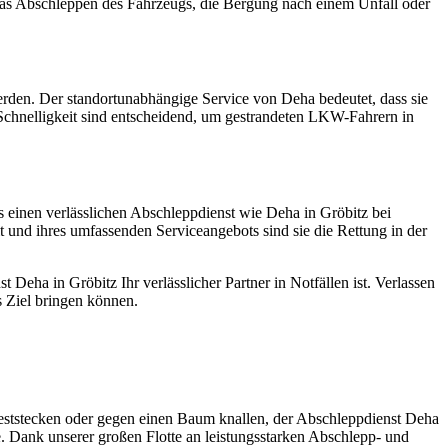
 das Abschleppen des Fahrzeugs, die Bergung nach einem Unfall oder
erden. Der standortunabhängige Service von Deha bedeutet, dass sie
 Schnelligkeit sind entscheidend, um gestrandeten LKW-Fahrern in
 einen verlässlichen Abschleppdienst wie Deha in Gröbitz bei
it und ihres umfassenden Serviceangebots sind sie die Rettung in der
eha in Gröbitz Ihr verlässlicher Partner in Notfällen ist. Verlassen
ns Ziel bringen können.
eststecken oder gegen einen Baum knallen, der Abschleppdienst Deha
e. Dank unserer großen Flotte an leistungsstarken Abschlepp- und