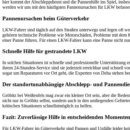
hier kommt der Abschleppdienst und die Pannenhilfe ins Spiel, insbes
werden wir uns mit den häufigsten Pannenursachen für LKW befassen
Pannenursachen beim Güterverkehr
LKW-Fahrer sind täglich auf den Straßen unterwegs und legen oft we
gehören technische Probleme wie Motorschäden, Probleme mit dem Kü
einer Panne führen. Für einen LKW-Fahrer kann eine Panne nicht nur ä
Schnelle Hilfe für gestrandete LKW
In solchen Situationen ist schnelle und professionelle Unterstützung
ihrem 24-Stunden-Service sind sie jederzeit erreichbar und schnell 
sogar um Reparaturen vor Ort geht, die Experten von Deha stehen berei
Der standortunabhängige Abschlepp- und Pannendien
Gröbitz bei Weißenfels mag zwar ein kleiner Ort sein, aber die Bede
nicht nur in Gröbitz selbst, sondern auch in den umliegenden Gebiet
kritischen Situationen schnellstmöglich zu helfen.
Fazit: Zuverlässige Hilfe in entscheidenden Momente
Für LKW-Fahrer im Güterverkehr sind Pannen und Unfälle leider keine