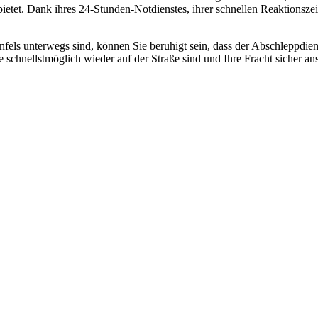
 bietet. Dank ihres 24-Stunden-Notdienstes, ihrer schnellen Reaktionsze
s unterwegs sind, können Sie beruhigt sein, dass der Abschleppdienst D
ie schnellstmöglich wieder auf der Straße sind und Ihre Fracht sicher a
 vom Kleinkraftrad über PKW bis zu LKW und Reisebussen. Auch Zufahr
mer wieder. Kleine Pannen beheben wir gleich vor Ort und größere Repa