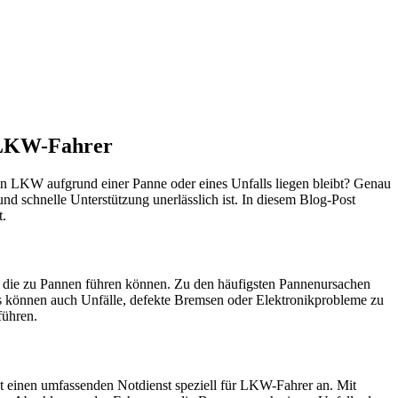
ugmechanik. Selbstverständlich erhalten Sie jedes Ersatzteil in
e LKW-Fahrer
ein LKW aufgrund einer Panne oder eines Unfalls liegen bleibt? Genau
nd schnelle Unterstützung unerlässlich ist. In diesem Blog-Post
t.
t, die zu Pannen führen können. Zu den häufigsten Pannenursachen
s können auch Unfälle, defekte Bremsen oder Elektronikprobleme zu
führen.
tet einen umfassenden Notdienst speziell für LKW-Fahrer an. Mit