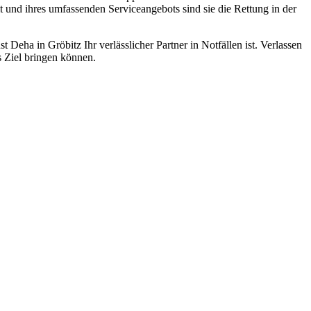
it und ihres umfassenden Serviceangebots sind sie die Rettung in der
eha in Gröbitz Ihr verlässlicher Partner in Notfällen ist. Verlassen
ns Ziel bringen können.
ten und Parkhäuser sind für uns kein Problem.
raturen übernehmen wir in unserer Werkstatt.