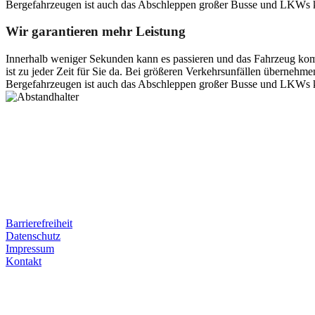
Bergefahrzeugen ist auch das Abschleppen großer Busse und LKWs k
Wir garantieren mehr Leistung
Innerhalb weniger Sekunden kann es passieren und das Fahrzeug kom
ist zu jeder Zeit für Sie da. Bei größeren Verkehrsunfällen überneh
Bergefahrzeugen ist auch das Abschleppen großer Busse und LKWs k
Postanschrift
Ernst-Thälmann-Str. 61
06679 Hohenmölsen
Kontaktdaten
Tel. Nr.: +49 (0) 341 600 586 10
Mobile: +49 (0) 170 415 73 72
Rechtliches
Barrierefreiheit
Datenschutz
Impressum
Kontakt
Internet
E-Mail: deha-bergedienst@gmx.de
Internet: www.autoservice-deha.de