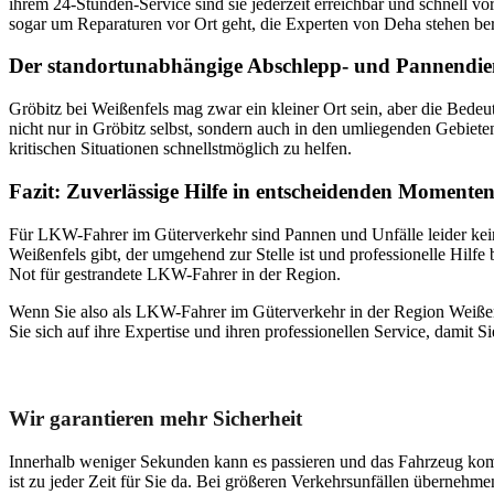
ihrem 24-Stunden-Service sind sie jederzeit erreichbar und schnell 
sogar um Reparaturen vor Ort geht, die Experten von Deha stehen berei
Der standortunabhängige Abschlepp- und Pannendien
Gröbitz bei Weißenfels mag zwar ein kleiner Ort sein, aber die Bede
nicht nur in Gröbitz selbst, sondern auch in den umliegenden Gebiet
kritischen Situationen schnellstmöglich zu helfen.
Fazit: Zuverlässige Hilfe in entscheidenden Momente
Für LKW-Fahrer im Güterverkehr sind Pannen und Unfälle leider keine
Weißenfels gibt, der umgehend zur Stelle ist und professionelle Hilfe
Not für gestrandete LKW-Fahrer in der Region.
Wenn Sie also als LKW-Fahrer im Güterverkehr in der Region Weißenfel
Sie sich auf ihre Expertise und ihren professionellen Service, damit S
Unser Abschleppdienst kann viel!
Wir garantieren mehr Sicherheit
Innerhalb weniger Sekunden kann es passieren und das Fahrzeug kom
ist zu jeder Zeit für Sie da. Bei größeren Verkehrsunfällen überneh