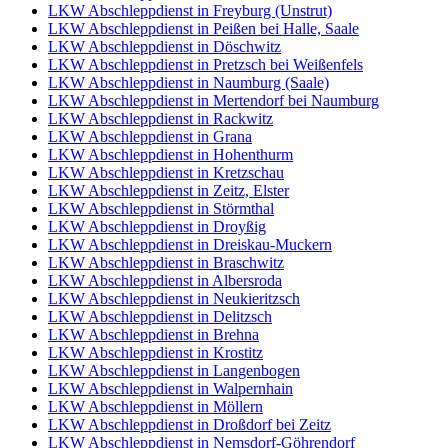
LKW Abschleppdienst in Freyburg (Unstrut)
LKW Abschleppdienst in Peißen bei Halle, Saale
LKW Abschleppdienst in Döschwitz
LKW Abschleppdienst in Pretzsch bei Weißenfels
LKW Abschleppdienst in Naumburg (Saale)
LKW Abschleppdienst in Mertendorf bei Naumburg
LKW Abschleppdienst in Rackwitz
LKW Abschleppdienst in Grana
LKW Abschleppdienst in Hohenthurm
LKW Abschleppdienst in Kretzschau
LKW Abschleppdienst in Zeitz, Elster
LKW Abschleppdienst in Störmthal
LKW Abschleppdienst in Droyßig
LKW Abschleppdienst in Dreiskau-Muckern
LKW Abschleppdienst in Braschwitz
LKW Abschleppdienst in Albersroda
LKW Abschleppdienst in Neukieritzsch
LKW Abschleppdienst in Delitzsch
LKW Abschleppdienst in Brehna
LKW Abschleppdienst in Krostitz
LKW Abschleppdienst in Langenbogen
LKW Abschleppdienst in Walpernhain
LKW Abschleppdienst in Möllern
LKW Abschleppdienst in Droßdorf bei Zeitz
LKW Abschleppdienst in Nemsdorf-Göhrendorf