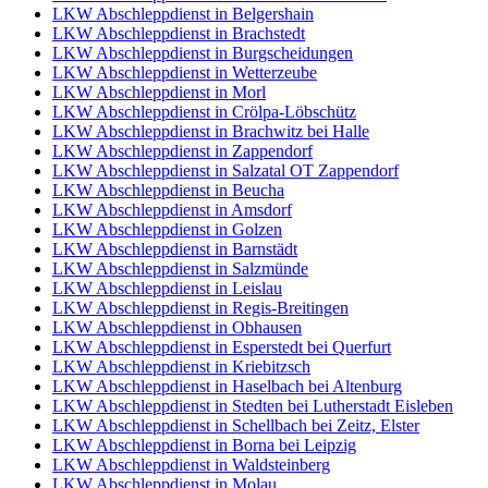
LKW Abschleppdienst in Belgershain
LKW Abschleppdienst in Brachstedt
LKW Abschleppdienst in Burgscheidungen
LKW Abschleppdienst in Wetterzeube
LKW Abschleppdienst in Morl
LKW Abschleppdienst in Crölpa-Löbschütz
LKW Abschleppdienst in Brachwitz bei Halle
LKW Abschleppdienst in Zappendorf
LKW Abschleppdienst in Salzatal OT Zappendorf
LKW Abschleppdienst in Beucha
LKW Abschleppdienst in Amsdorf
LKW Abschleppdienst in Golzen
LKW Abschleppdienst in Barnstädt
LKW Abschleppdienst in Salzmünde
LKW Abschleppdienst in Leislau
LKW Abschleppdienst in Regis-Breitingen
LKW Abschleppdienst in Obhausen
LKW Abschleppdienst in Esperstedt bei Querfurt
LKW Abschleppdienst in Kriebitzsch
LKW Abschleppdienst in Haselbach bei Altenburg
LKW Abschleppdienst in Stedten bei Lutherstadt Eisleben
LKW Abschleppdienst in Schellbach bei Zeitz, Elster
LKW Abschleppdienst in Borna bei Leipzig
LKW Abschleppdienst in Waldsteinberg
LKW Abschleppdienst in Molau