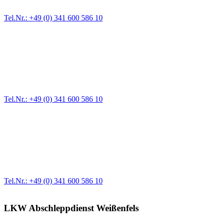
Zufahrten und Parkhäuser sind für uns kein Problem.
Tel.Nr.: +49 (0) 341 600 586 10
Pannendienst für LKW + PKW
Ein Reifen ist platt, der Wagen springt nicht an – Pannen gibt es
immer wieder. Kleine Pannen beheben wir gleich vor Ort und
größere Reparaturen übernehmen wir in unserer Werkstatt.
Tel.Nr.: +49 (0) 341 600 586 10
Werkstatt für LKW + PKW
Egal ob Motor oder Bremsen - unsere langjährige Erfahrung und
modernste Prüftechnik machen uns zu Experten in allen Bereichen
der Fahrzeugmechanik. Selbstverständlich erhalten Sie jedes
Ersatzteil in Erstausrüster-Qualität.
Tel.Nr.: +49 (0) 341 600 586 10
LKW Abschleppdienst Weißenfels