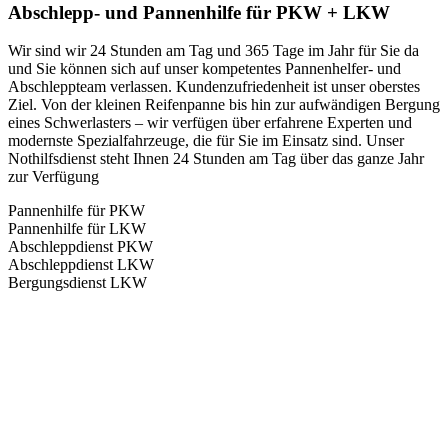
Abschlepp- und Pannenhilfe für PKW + LKW
Wir sind wir 24 Stunden am Tag und 365 Tage im Jahr für Sie da
und Sie können sich auf unser kompetentes Pannenhelfer- und
Abschleppteam verlassen. Kundenzufriedenheit ist unser oberstes
Ziel. Von der kleinen Reifenpanne bis hin zur aufwändigen Bergung
eines Schwerlasters – wir verfügen über erfahrene Experten und
modernste Spezialfahrzeuge, die für Sie im Einsatz sind. Unser
Nothilfsdienst steht Ihnen 24 Stunden am Tag über das ganze Jahr
zur Verfügung
Pannenhilfe für PKW
Pannenhilfe für LKW
Abschleppdienst PKW
Abschleppdienst LKW
Bergungsdienst LKW
Abschlepp- und Bergungsdienst
Für jede Gewichtsklasse steht das passende Einsatzfahrzeug bereit,
vom Kleinkraftrad über PKW bis zu LKW und Reisebussen. Auch