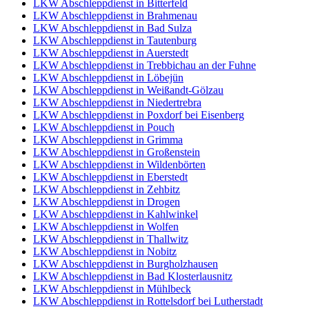
LKW Abschleppdienst in Bitterfeld
LKW Abschleppdienst in Brahmenau
LKW Abschleppdienst in Bad Sulza
LKW Abschleppdienst in Tautenburg
LKW Abschleppdienst in Auerstedt
LKW Abschleppdienst in Trebbichau an der Fuhne
LKW Abschleppdienst in Löbejün
LKW Abschleppdienst in Weißandt-Gölzau
LKW Abschleppdienst in Niedertrebra
LKW Abschleppdienst in Poxdorf bei Eisenberg
LKW Abschleppdienst in Pouch
LKW Abschleppdienst in Grimma
LKW Abschleppdienst in Großenstein
LKW Abschleppdienst in Wildenbörten
LKW Abschleppdienst in Eberstedt
LKW Abschleppdienst in Zehbitz
LKW Abschleppdienst in Drogen
LKW Abschleppdienst in Kahlwinkel
LKW Abschleppdienst in Wolfen
LKW Abschleppdienst in Thallwitz
LKW Abschleppdienst in Nobitz
LKW Abschleppdienst in Burgholzhausen
LKW Abschleppdienst in Bad Klosterlausnitz
LKW Abschleppdienst in Mühlbeck
LKW Abschleppdienst in Rottelsdorf bei Lutherstadt