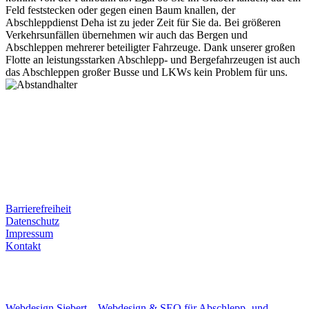
Feld feststecken oder gegen einen Baum knallen, der
Abschleppdienst Deha ist zu jeder Zeit für Sie da. Bei größeren
Verkehrsunfällen übernehmen wir auch das Bergen und
Abschleppen mehrerer beteiligter Fahrzeuge. Dank unserer großen
Flotte an leistungsstarken Abschlepp- und Bergefahrzeugen ist auch
das Abschleppen großer Busse und LKWs kein Problem für uns.
Postanschrift
Ernst-Thälmann-Str. 61
06679 Hohenmölsen
Kontaktdaten
Tel. Nr.: +49 (0) 341 600 586 10
Mobile: +49 (0) 170 415 73 72
Rechtliches
Barrierefreiheit
Datenschutz
Impressum
Kontakt
Internet
E-Mail: deha-bergedienst@gmx.de
Internet: www.autoservice-deha.de
Webdesign Siebert – Webdesign & SEO für Abschlepp- und