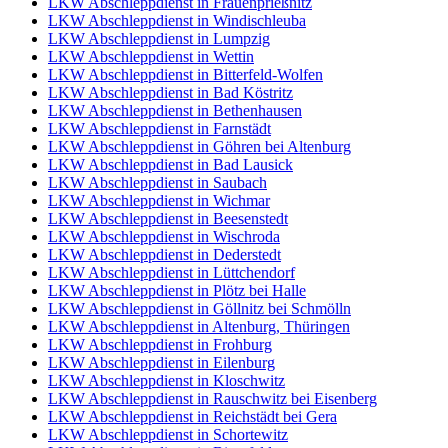
LKW Abschleppdienst in Frauenprießnitz
LKW Abschleppdienst in Windischleuba
LKW Abschleppdienst in Lumpzig
LKW Abschleppdienst in Wettin
LKW Abschleppdienst in Bitterfeld-Wolfen
LKW Abschleppdienst in Bad Köstritz
LKW Abschleppdienst in Bethenhausen
LKW Abschleppdienst in Farnstädt
LKW Abschleppdienst in Göhren bei Altenburg
LKW Abschleppdienst in Bad Lausick
LKW Abschleppdienst in Saubach
LKW Abschleppdienst in Wichmar
LKW Abschleppdienst in Beesenstedt
LKW Abschleppdienst in Wischroda
LKW Abschleppdienst in Dederstedt
LKW Abschleppdienst in Lüttchendorf
LKW Abschleppdienst in Plötz bei Halle
LKW Abschleppdienst in Göllnitz bei Schmölln
LKW Abschleppdienst in Altenburg, Thüringen
LKW Abschleppdienst in Frohburg
LKW Abschleppdienst in Eilenburg
LKW Abschleppdienst in Kloschwitz
LKW Abschleppdienst in Rauschwitz bei Eisenberg
LKW Abschleppdienst in Reichstädt bei Gera
LKW Abschleppdienst in Schortewitz