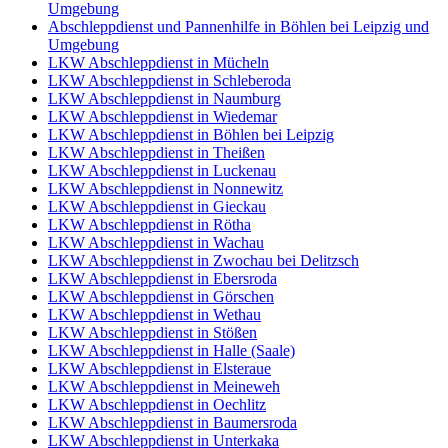
Umgebung
Abschleppdienst und Pannenhilfe in Böhlen bei Leipzig und
Umgebung
LKW Abschleppdienst in Mücheln
LKW Abschleppdienst in Schleberoda
LKW Abschleppdienst in Naumburg
LKW Abschleppdienst in Wiedemar
LKW Abschleppdienst in Böhlen bei Leipzig
LKW Abschleppdienst in Theißen
LKW Abschleppdienst in Luckenau
LKW Abschleppdienst in Nonnewitz
LKW Abschleppdienst in Gieckau
LKW Abschleppdienst in Rötha
LKW Abschleppdienst in Wachau
LKW Abschleppdienst in Zwochau bei Delitzsch
LKW Abschleppdienst in Ebersroda
LKW Abschleppdienst in Görschen
LKW Abschleppdienst in Wethau
LKW Abschleppdienst in Stößen
LKW Abschleppdienst in Halle (Saale)
LKW Abschleppdienst in Elsteraue
LKW Abschleppdienst in Meineweh
LKW Abschleppdienst in Oechlitz
LKW Abschleppdienst in Baumersroda
LKW Abschleppdienst in Unterkaka