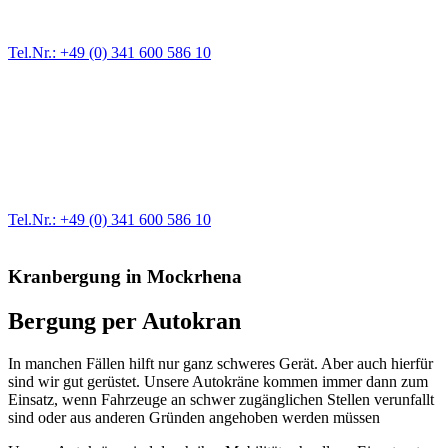
größere Reparaturen übernehmen wir in unserer Werkstatt.
Tel.Nr.: +49 (0) 341 600 586 10
Werkstatt für LKW + PKW
Egal ob Motor oder Bremsen - unsere langjährige Erfahrung und
modernste Prüftechnik machen uns zu Experten in allen Bereichen
der Fahrzeugmechanik. Selbstverständlich erhalten Sie jedes
Ersatzteil in Erstausrüster-Qualität.
Tel.Nr.: +49 (0) 341 600 586 10
Kranbergung in Mockrhena
Bergung per Autokran
In manchen Fällen hilft nur ganz schweres Gerät. Aber auch
hierfür
sind wir gut gerüstet.
Unsere
Autokräne
kommen immer dann zum
Einsatz, wenn
Fahrzeuge an
schwer zugänglichen Stellen
verunfallt
sind
oder aus anderen Gründen angehoben werden müssen