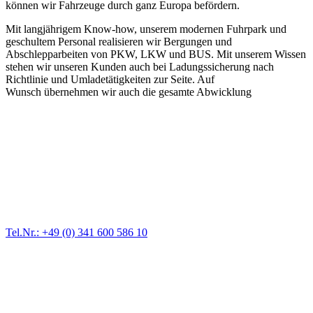
können wir Fahrzeuge durch ganz Europa befördern.
Mit langjährigem Know-how, unserem modernen Fuhrpark und
geschultem Personal realisieren wir Bergungen und
Abschlepparbeiten von PKW, LKW und BUS. Mit unserem Wissen
stehen wir unseren Kunden auch bei Ladungssicherung nach
Richtlinie und Umladetätigkeiten zur Seite. Auf
Wunsch übernehmen wir auch die gesamte Abwicklung
Abschlepp- und Bergungsdienst
Für jede Gewichtsklasse steht das passende Einsatzfahrzeug bereit,
vom Kleinkraftrad über PKW bis zu LKW und Reisebussen. Auch
Zufahrten und Parkhäuser sind für uns kein Problem.
Tel.Nr.: +49 (0) 341 600 586 10
Pannendienst für LKW + PKW
Ein Reifen ist platt, der Wagen springt nicht an – Pannen gibt es
immer wieder. Kleine Pannen beheben wir gleich vor Ort und