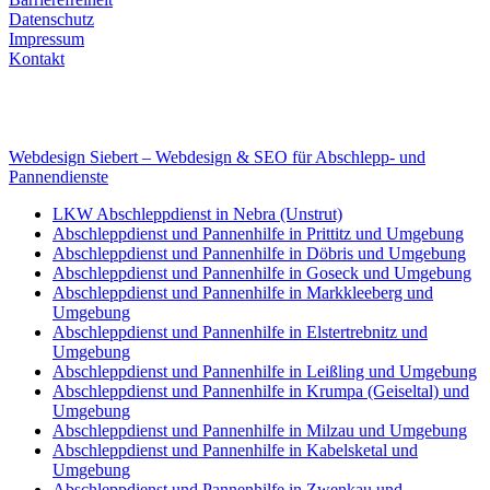
Datenschutz
Impressum
Kontakt
Internet
E-Mail: deha-bergedienst@gmx.de
Internet: www.autoservice-deha.de
Webdesign Siebert – Webdesign & SEO für Abschlepp- und
Pannendienste
LKW Abschleppdienst in Nebra (Unstrut)
Abschleppdienst und Pannenhilfe in Prittitz und Umgebung
Abschleppdienst und Pannenhilfe in Döbris und Umgebung
Abschleppdienst und Pannenhilfe in Goseck und Umgebung
Abschleppdienst und Pannenhilfe in Markkleeberg und
Umgebung
Abschleppdienst und Pannenhilfe in Elstertrebnitz und
Umgebung
Abschleppdienst und Pannenhilfe in Leißling und Umgebung
Abschleppdienst und Pannenhilfe in Krumpa (Geiseltal) und
Umgebung
Abschleppdienst und Pannenhilfe in Milzau und Umgebung
Abschleppdienst und Pannenhilfe in Kabelsketal und
Umgebung
Abschleppdienst und Pannenhilfe in Zwenkau und