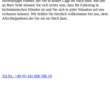
zuverlässiger Partner, der Sie in keiner Lage im Stich lässt. Mit uns
an Ihrer Seite können Sie sich sicher sein, dass Ihr Fahrzeug in
fachmännischen Händen ist und Sie sich in jeder Situation auf uns
verlassen können. Wir heißen Sie herzlich willkommen bei uns, dem
Abschleppdienst der Sie nie im Stich lässt.
Abschlepp- und Bergungsdienst
Für jede Gewichtsklasse steht das passende Einsatzfahrzeug bereit,
vom Kleinkraftrad über PKW bis zu LKW und Reisebussen. Auch
Zufahrten und Parkhäuser sind für uns kein Problem.
Tel.Nr.: +49 (0) 341 600 586 10
Pannendienst für LKW + PKW
Ein Reifen ist platt, der Wagen springt nicht an – Pannen gibt es
immer wieder. Kleine Pannen beheben wir gleich vor Ort und
größere Reparaturen übernehmen wir in unserer Werkstatt.