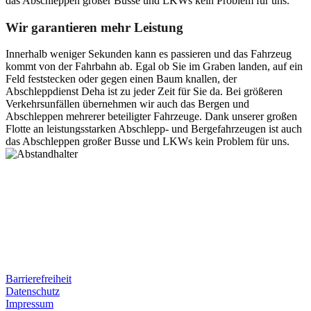
das Abschleppen großer Busse und LKWs kein Problem für uns.
Wir garantieren mehr Leistung
Innerhalb weniger Sekunden kann es passieren und das Fahrzeug
kommt von der Fahrbahn ab. Egal ob Sie im Graben landen, auf ein
Feld feststecken oder gegen einen Baum knallen, der
Abschleppdienst Deha ist zu jeder Zeit für Sie da. Bei größeren
Verkehrsunfällen übernehmen wir auch das Bergen und
Abschleppen mehrerer beteiligter Fahrzeuge. Dank unserer großen
Flotte an leistungsstarken Abschlepp- und Bergefahrzeugen ist auch
das Abschleppen großer Busse und LKWs kein Problem für uns.
Postanschrift
Ernst-Thälmann-Str. 61
06679 Hohenmölsen
Kontaktdaten
Tel. Nr.: +49 (0) 341 600 586 10
Mobile: +49 (0) 170 415 73 72
Rechtliches
Barrierefreiheit
Datenschutz
Impressum