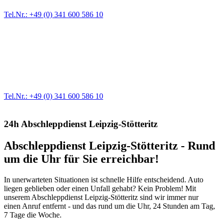
Tel.Nr.: +49 (0) 341 600 586 10
Werkstatt für LKW + PKW
Egal ob Motor oder Bremsen - unsere langjährige Erfahrung und
modernste Prüftechnik machen uns zu Experten in allen Bereichen
der Fahrzeugmechanik. Selbstverständlich erhalten Sie jedes
Ersatzteil in Erstausrüster-Qualität.
Tel.Nr.: +49 (0) 341 600 586 10
24h Abschleppdienst Leipzig-Stötteritz
Abschleppdienst Leipzig-Stötteritz - Rund
um die Uhr für Sie erreichbar!
In unerwarteten Situationen ist schnelle Hilfe entscheidend. Auto
liegen geblieben oder einen Unfall gehabt? Kein Problem! Mit
unserem Abschleppdienst Leipzig-Stötteritz sind wir immer nur
einen Anruf entfernt - und das rund um die Uhr, 24 Stunden am Tag,
7 Tage die Woche.