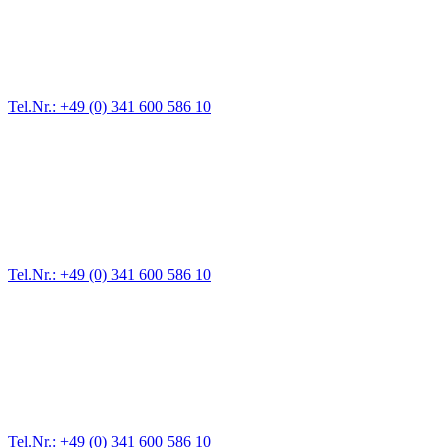
Für jede Gewichtsklasse steht das passende Einsatzfahrzeug bereit,
vom Kleinkraftrad über PKW bis zu LKW und Reisebussen. Auch
Zufahrten und Parkhäuser sind für uns kein Problem.
Tel.Nr.: +49 (0) 341 600 586 10
Pannendienst für LKW + PKW
Ein Reifen ist platt, der Wagen springt nicht an – Pannen gibt es
immer wieder. Kleine Pannen beheben wir gleich vor Ort und
größere Reparaturen übernehmen wir in unserer Werkstatt.
Tel.Nr.: +49 (0) 341 600 586 10
Werkstatt für LKW + PKW
Egal ob Motor oder Bremsen - unsere langjährige Erfahrung und
modernste Prüftechnik machen uns zu Experten in allen Bereichen
der Fahrzeugmechanik. Selbstverständlich erhalten Sie jedes
Ersatzteil in Erstausrüster-Qualität.
Tel.Nr.: +49 (0) 341 600 586 10