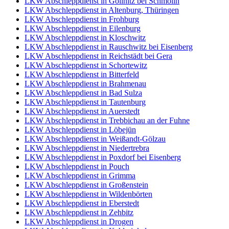
LKW Abschleppdienst in Göllnitz bei Schmölln
LKW Abschleppdienst in Altenburg, Thüringen
LKW Abschleppdienst in Frohburg
LKW Abschleppdienst in Eilenburg
LKW Abschleppdienst in Kloschwitz
LKW Abschleppdienst in Rauschwitz bei Eisenberg
LKW Abschleppdienst in Reichstädt bei Gera
LKW Abschleppdienst in Schortewitz
LKW Abschleppdienst in Bitterfeld
LKW Abschleppdienst in Brahmenau
LKW Abschleppdienst in Bad Sulza
LKW Abschleppdienst in Tautenburg
LKW Abschleppdienst in Auerstedt
LKW Abschleppdienst in Trebbichau an der Fuhne
LKW Abschleppdienst in Löbejün
LKW Abschleppdienst in Weißandt-Gölzau
LKW Abschleppdienst in Niedertrebra
LKW Abschleppdienst in Poxdorf bei Eisenberg
LKW Abschleppdienst in Pouch
LKW Abschleppdienst in Grimma
LKW Abschleppdienst in Großenstein
LKW Abschleppdienst in Wildenbörten
LKW Abschleppdienst in Eberstedt
LKW Abschleppdienst in Zehbitz
LKW Abschleppdienst in Drogen