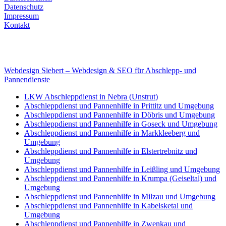
Datenschutz
Impressum
Kontakt
Internet
E-Mail: deha-bergedienst@gmx.de
Internet: www.autoservice-deha.de
Webdesign Siebert – Webdesign & SEO für Abschlepp- und
Pannendienste
LKW Abschleppdienst in Nebra (Unstrut)
Abschleppdienst und Pannenhilfe in Prittitz und Umgebung
Abschleppdienst und Pannenhilfe in Döbris und Umgebung
Abschleppdienst und Pannenhilfe in Goseck und Umgebung
Abschleppdienst und Pannenhilfe in Markkleeberg und
Umgebung
Abschleppdienst und Pannenhilfe in Elstertrebnitz und
Umgebung
Abschleppdienst und Pannenhilfe in Leißling und Umgebung
Abschleppdienst und Pannenhilfe in Krumpa (Geiseltal) und
Umgebung
Abschleppdienst und Pannenhilfe in Milzau und Umgebung
Abschleppdienst und Pannenhilfe in Kabelsketal und
Umgebung
Abschleppdienst und Pannenhilfe in Zwenkau und