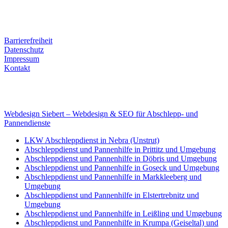
Tel. Nr.: +49 (0) 341 600 586 10
Mobile: +49 (0) 170 415 73 72
Rechtliches
Barrierefreiheit
Datenschutz
Impressum
Kontakt
Internet
E-Mail: deha-bergedienst@gmx.de
Internet: www.autoservice-deha.de
Webdesign Siebert – Webdesign & SEO für Abschlepp- und
Pannendienste
LKW Abschleppdienst in Nebra (Unstrut)
Abschleppdienst und Pannenhilfe in Prittitz und Umgebung
Abschleppdienst und Pannenhilfe in Döbris und Umgebung
Abschleppdienst und Pannenhilfe in Goseck und Umgebung
Abschleppdienst und Pannenhilfe in Markkleeberg und
Umgebung
Abschleppdienst und Pannenhilfe in Elstertrebnitz und
Umgebung
Abschleppdienst und Pannenhilfe in Leißling und Umgebung
Abschleppdienst und Pannenhilfe in Krumpa (Geiseltal) und