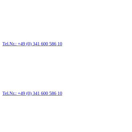
Abschlepp- und Bergungsdienst
Für jede Gewichtsklasse steht das passende Einsatzfahrzeug bereit,
vom Kleinkraftrad über PKW bis zu LKW und Reisebussen. Auch
Zufahrten und Parkhäuser sind für uns kein Problem.
Tel.Nr.: +49 (0) 341 600 586 10
Pannendienst für LKW + PKW
Ein Reifen ist platt, der Wagen springt nicht an – Pannen gibt es
immer wieder. Kleine Pannen beheben wir gleich vor Ort und
größere Reparaturen übernehmen wir in unserer Werkstatt.
Tel.Nr.: +49 (0) 341 600 586 10
Werkstatt für LKW + PKW
Egal ob Motor oder Bremsen - unsere langjährige Erfahrung und
modernste Prüftechnik machen uns zu Experten in allen Bereichen
der Fahrzeugmechanik. Selbstverständlich erhalten Sie jedes