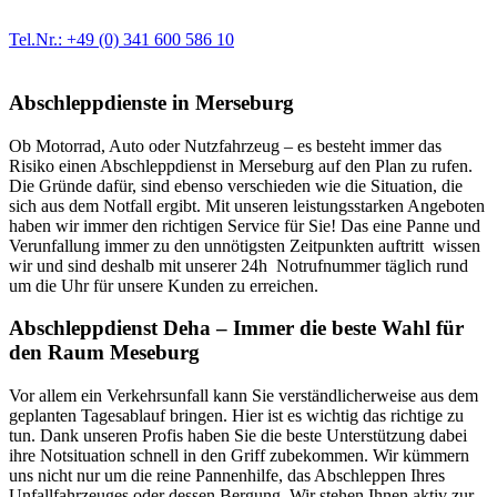
Ersatzteil in Erstausrüster-Qualität.
Tel.Nr.: +49 (0) 341 600 586 10
Abschleppdienste in Merseburg
Ob Motorrad, Auto oder Nutzfahrzeug – es besteht immer das
Risiko einen Abschleppdienst in Merseburg auf den Plan zu rufen.
Die Gründe dafür, sind ebenso verschieden wie die Situation, die
sich aus dem Notfall ergibt. Mit unseren leistungsstarken Angeboten
haben wir immer den richtigen Service für Sie! Das eine Panne und
Verunfallung immer zu den unnötigsten Zeitpunkten auftritt wissen
wir und sind deshalb mit unserer 24h Notrufnummer täglich rund
um die Uhr für unsere Kunden zu erreichen.
Abschleppdienst Deha – Immer die beste Wahl für
den Raum Meseburg
Vor allem ein Verkehrsunfall kann Sie verständlicherweise aus dem
geplanten Tagesablauf bringen. Hier ist es wichtig das richtige zu
tun. Dank unseren Profis haben Sie die beste Unterstützung dabei
ihre Notsituation schnell in den Griff zubekommen. Wir kümmern
uns nicht nur um die reine Pannenhilfe, das Abschleppen Ihres
Unfallfahrzeuges oder dessen Bergung. Wir stehen Ihnen aktiv zur