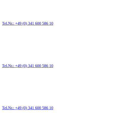
Für jede Gewichtsklasse steht das passende Einsatzfahrzeug bereit,
vom Kleinkraftrad über PKW bis zu LKW und Reisebussen. Auch
Zufahrten und Parkhäuser sind für uns kein Problem.
Tel.Nr.: +49 (0) 341 600 586 10
Pannendienst für LKW + PKW
Ein Reifen ist platt, der Wagen springt nicht an – Pannen gibt es
immer wieder. Kleine Pannen beheben wir gleich vor Ort und
größere Reparaturen übernehmen wir in unserer Werkstatt.
Tel.Nr.: +49 (0) 341 600 586 10
Werkstatt für LKW + PKW
Egal ob Motor oder Bremsen - unsere langjährige Erfahrung und
modernste Prüftechnik machen uns zu Experten in allen Bereichen
der Fahrzeugmechanik. Selbstverständlich erhalten Sie jedes
Ersatzteil in Erstausrüster-Qualität.
Tel.Nr.: +49 (0) 341 600 586 10