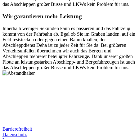
das Abschleppen großer Busse und LKWs kein Problem für uns.
Wir garantieren mehr Leistung
Innerhalb weniger Sekunden kann es passieren und das Fahrzeug
kommt von der Fahrbahn ab. Egal ob Sie im Graben landen, auf ein
Feld feststecken oder gegen einen Baum knallen, der
Abschleppdienst Deha ist zu jeder Zeit für Sie da. Bei größeren
Verkehrsunfällen übernehmen wir auch das Bergen und
Abschleppen mehrerer beteiligter Fahrzeuge. Dank unserer großen
Flotte an leistungsstarken Abschlepp- und Bergefahrzeugen ist auch
das Abschleppen großer Busse und LKWs kein Problem für uns.
Postanschrift
Ernst-Thälmann-Str. 61
06679 Hohenmölsen
Kontaktdaten
Tel. Nr.: +49 (0) 341 600 586 10
Mobile: +49 (0) 170 415 73 72
Rechtliches
Barrierefreiheit
Datenschutz