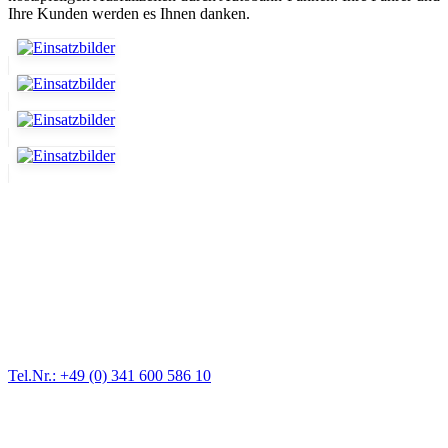
Ihre Kunden werden es Ihnen danken.
Abschlepp- und Bergungsdienst
Für jede Gewichtsklasse steht das passende Einsatzfahrzeug bereit,
vom Kleinkraftrad über PKW bis zu LKW und Reisebussen. Auch
Zufahrten und Parkhäuser sind für uns kein Problem.
Tel.Nr.: +49 (0) 341 600 586 10
Pannendienst für LKW + PKW