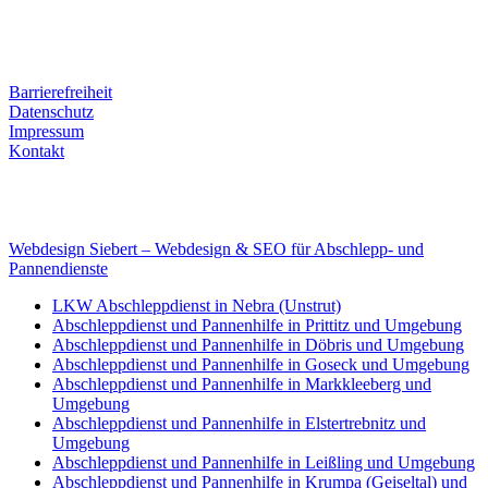
Tel. Nr.: +49 (0) 341 600 586 10
Mobile: +49 (0) 170 415 73 72
Rechtliches
Barrierefreiheit
Datenschutz
Impressum
Kontakt
Internet
E-Mail: deha-bergedienst@gmx.de
Internet: www.autoservice-deha.de
Webdesign Siebert – Webdesign & SEO für Abschlepp- und
Pannendienste
LKW Abschleppdienst in Nebra (Unstrut)
Abschleppdienst und Pannenhilfe in Prittitz und Umgebung
Abschleppdienst und Pannenhilfe in Döbris und Umgebung
Abschleppdienst und Pannenhilfe in Goseck und Umgebung
Abschleppdienst und Pannenhilfe in Markkleeberg und
Umgebung
Abschleppdienst und Pannenhilfe in Elstertrebnitz und
Umgebung
Abschleppdienst und Pannenhilfe in Leißling und Umgebung
Abschleppdienst und Pannenhilfe in Krumpa (Geiseltal) und