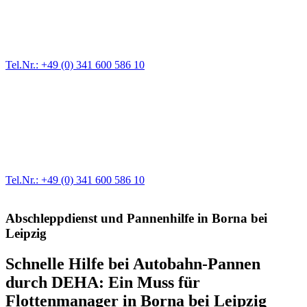
Ein Reifen ist platt, der Wagen springt nicht an – Pannen gibt es
immer wieder. Kleine Pannen beheben wir gleich vor Ort und
größere Reparaturen übernehmen wir in unserer Werkstatt.
Tel.Nr.: +49 (0) 341 600 586 10
Werkstatt für LKW + PKW
Egal ob Motor oder Bremsen - unsere langjährige Erfahrung und
modernste Prüftechnik machen uns zu Experten in allen Bereichen
der Fahrzeugmechanik. Selbstverständlich erhalten Sie jedes
Ersatzteil in Erstausrüster-Qualität.
Tel.Nr.: +49 (0) 341 600 586 10
Abschleppdienst und Pannenhilfe in Borna bei
Leipzig
Schnelle Hilfe bei Autobahn-Pannen
durch DEHA: Ein Muss für
Flottenmanager in Borna bei Leipzig