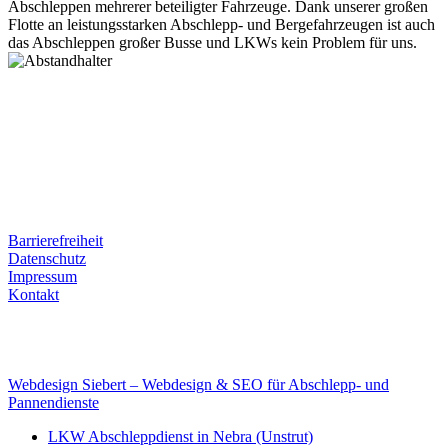
Abschleppen mehrerer beteiligter Fahrzeuge. Dank unserer großen
Flotte an leistungsstarken Abschlepp- und Bergefahrzeugen ist auch
das Abschleppen großer Busse und LKWs kein Problem für uns.
Postanschrift
Ernst-Thälmann-Str. 61
06679 Hohenmölsen
Kontaktdaten
Tel. Nr.: +49 (0) 341 600 586 10
Mobile: +49 (0) 170 415 73 72
Rechtliches
Barrierefreiheit
Datenschutz
Impressum
Kontakt
Internet
E-Mail: deha-bergedienst@gmx.de
Internet: www.autoservice-deha.de
Webdesign Siebert – Webdesign & SEO für Abschlepp- und
Pannendienste
LKW Abschleppdienst in Nebra (Unstrut)