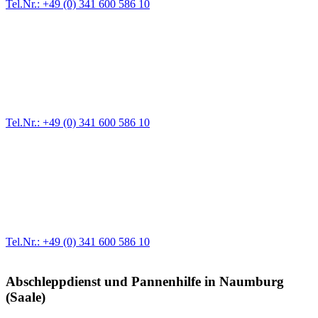
Tel.Nr.: +49 (0) 341 600 586 10
Pannendienst für LKW + PKW
Ein Reifen ist platt, der Wagen springt nicht an – Pannen gibt es
immer wieder. Kleine Pannen beheben wir gleich vor Ort und
größere Reparaturen übernehmen wir in unserer Werkstatt.
Tel.Nr.: +49 (0) 341 600 586 10
Werkstatt für LKW + PKW
Egal ob Motor oder Bremsen - unsere langjährige Erfahrung und
modernste Prüftechnik machen uns zu Experten in allen Bereichen
der Fahrzeugmechanik. Selbstverständlich erhalten Sie jedes
Ersatzteil in Erstausrüster-Qualität.
Tel.Nr.: +49 (0) 341 600 586 10
Abschleppdienst und Pannenhilfe in Naumburg
(Saale)