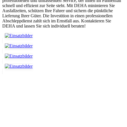
professionellen und umfassenden Service, der Ihnen im Pannenfall
schnell und effizient zur Seite steht. Mit DEHA minimieren Sie
Ausfallzeiten, schützen Ihre Fahrer und sichern die pünktliche
Lieferung Ihrer Güter. Die Investition in einen professionellen
Abschleppdienst zahlt sich im Ernstfall aus. Kontaktieren Sie
DEHA und lassen Sie sich individuell beraten!
Abschlepp- und Bergungsdienst
Für jede Gewichtsklasse steht das passende Einsatzfahrzeug bereit,
vom Kleinkraftrad über PKW bis zu LKW und Reisebussen. Auch
Zufahrten und Parkhäuser sind für uns kein Problem.